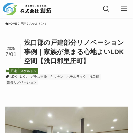
HOME
戸建
スケルトン
浅口郡の戸建部分リノベーション
2025
事例｜家族が集まる心地よいLDK
7/01
空間【浅口郡里庄町】
戸建
スケルトン
LDK
LIXIL
ガラス交換
キッチン
ホテルライク
浅口郡
部分リノベーション