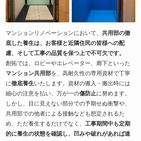
マンションリノベーションにおいて、
共用部の徹
底した養生は、お客様と近隣住民の皆様への配
慮、そして工事の品質を保つ上で不可欠です。
創拓では、ロビーやエレベーター、廊下といった
マンション共用部
を、高耐久性の専用資材で丁寧
に
徹底養生
いたします。資材の搬入・搬出時には
細心の注意を払い、万が一の
傷防止
に努めます。
しかし、目に見えない部分での予期せぬ衝撃や、
共用部での他者による接触なども想定されるた
め、ただ養生するだけでなく、
工事期間中も定期
的に養生の状態を確認し、凹みや破れがあれば速