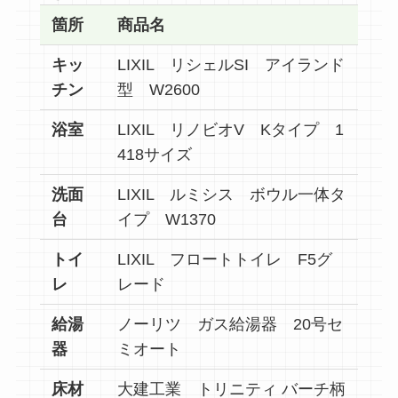
箇所
商品名
キッ
LIXIL リシェルSI アイランド
チン
型 W2600
浴室
LIXIL リノビオV Kタイプ 1
418サイズ
洗面
LIXIL ルミシス ボウル一体タ
台
イプ W1370
トイ
LIXIL フロートトイレ F5グ
レ
レード
給湯
ノーリツ ガス給湯器 20号セ
器
ミオート
床材
大建工業 トリニティ バーチ柄