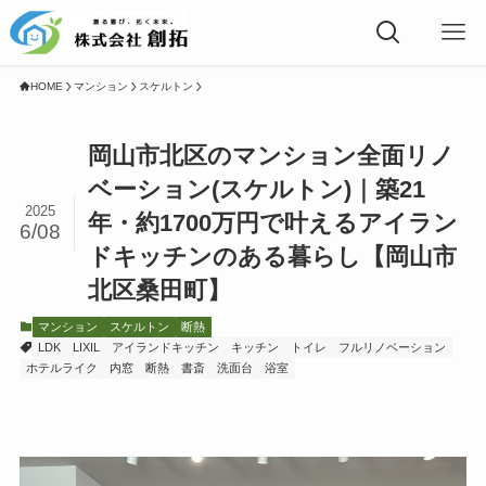
HOME
マンション
スケルトン
岡山市北区のマンション全面リノ
ベーション(スケルトン)｜築21
2025
年・約1700万円で叶えるアイラン
6/08
ドキッチンのある暮らし【岡山市
北区桑田町】
マンション
スケルトン
断熱
LDK
LIXIL
アイランドキッチン
キッチン
トイレ
フルリノベーション
ホテルライク
内窓
断熱
書斎
洗面台
浴室